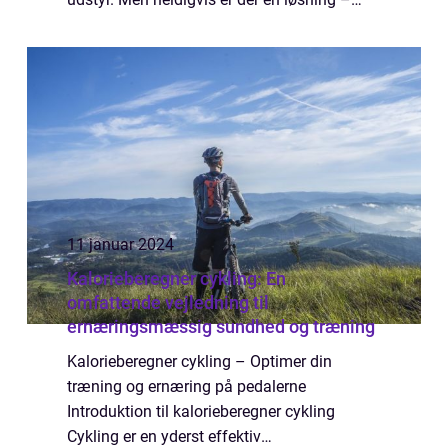
regntøj specielt designet til cykling. I denne
artikel vil vi dykke ne...
11 januar 2024
Kalorieberegner cykling: En
omfattende vejledning til
ernæringsmæssig sundhed og træning
Kalorieberegner cykling – Optimer din
træning og ernæring på pedalerne
Introduktion til kalorieberegner cykling
Cykling er en yderst effektiv