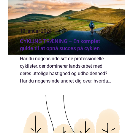
10 januar 2024
CYKLING TRÆNING – En komplet
guide til at opnå succes på cyklen
Har du nogensinde set de professionelle
cyklister, der dominerer landskabet med
deres utrolige hastighed og udholdenhed?
Har du nogensinde undret dig over, hvordan
de opnår sådan en imponerende
præstation? Svaret ligger i deres træning.
Cykling træni...