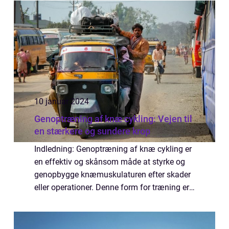
monteret på cyklens krank og kan måle den
fakt...
10 januar 2024
Genoptræning af knæ cykling: Vejen til
en stærkere og sundere krop
Indledning: Genoptræning af knæ cykling er
en effektiv og skånsom måde at styrke og
genopbygge knæmuskulaturen efter skader
eller operationer. Denne form for træning er
særligt populær blandt sports- og
fritidsentusiaster, da den giver mulighed for
a...