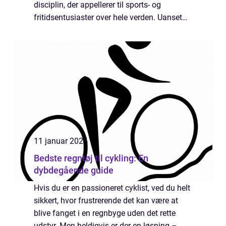
disciplin, der appellerer til sports- og
fritidsentusiaster over hele verden. Uanset
om du er en ivrig cyklist, eller blot en person,
der er interesseret i at blive bedre i...
11 januar 2024
Bedste regntøj til cykling: En
dybdegående guide
Hvis du er en passioneret cyklist, ved du helt
sikkert, hvor frustrerende det kan være at
blive fanget i en regnbyge uden det rette
udstyr. Men heldigvis er der en løsning –