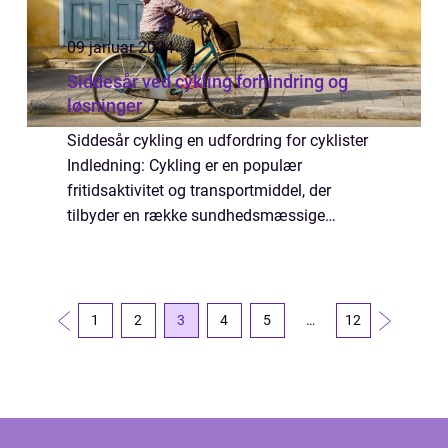
09 januar 2024
Siddesår ved cykling forhindring og
løsninger
Siddesår cykling en udfordring for cyklister
Indledning: Cykling er en populær
fritidsaktivitet og transportmiddel, der
tilbyder en række sundhedsmæssige
fordele. Men ligesom enhver anden aktivitet
kan cykling føre til visse ubehageligheder,
herunder...
1
2
3
4
5
…
12