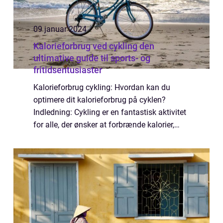
09 januar 2024
Kalorieforbrug ved cykling den
ultimative guide til sports- og
fritidsentusiaster
Kalorieforbrug cykling: Hvordan kan du
optimere dit kalorieforbrug på cyklen?
Indledning: Cykling er en fantastisk aktivitet
for alle, der ønsker at forbrænde kalorier,
opbygge styrke i benene og forbedre den
generelle kondition. I denne artikel vil ...