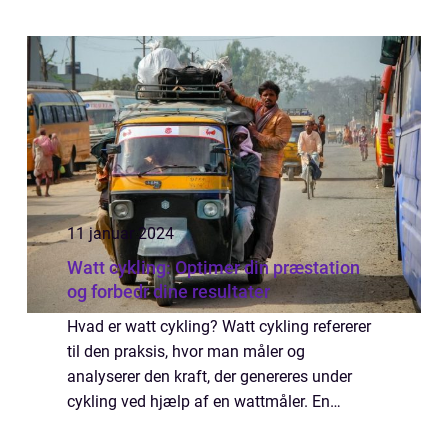
træningsmetode, der ikke kun forbedrer den
generelle sundhed og fysik, men også
hjælper med vægttab el...
11 januar 2024
Watt cykling: Optimer din præstation
og forbedr dine resultater
Hvad er watt cykling? Watt cykling refererer
til den praksis, hvor man måler og
analyserer den kraft, der genereres under
cykling ved hjælp af en wattmåler. En
wattmåler er et elektronisk apparat, der er