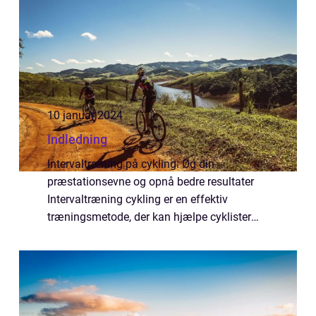
10 januar 2024
Indledning
Intervaltræning på cykling: Øg din
præstationsevne og opnå bedre resultater
Intervaltræning cykling er en effektiv
træningsmetode, der kan hjælpe cyklister
med at forbedre deres præstationsevne og
opnå bedre resultater. Ved at variere
intensiteten af...