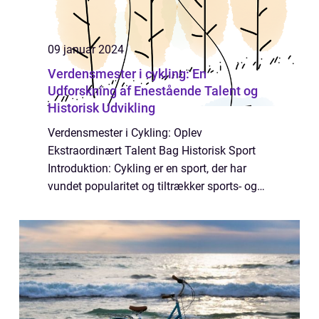
09 januar 2024
Verdensmester i cykling: En
Udforskning af Enestående Talent og
Historisk Udvikling
Verdensmester i Cykling: Oplev
Ekstraordinært Talent Bag Historisk Sport
Introduktion: Cykling er en sport, der har
vundet popularitet og tiltrækker sports- og
fritidsentusiaster over hele kloden. I denne
artikel vil vi udforske titlen “verdens...