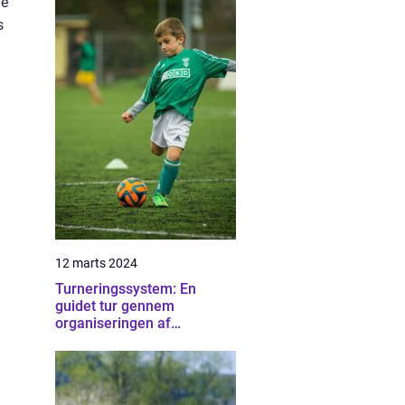
de
s
12 marts 2024
Turneringssystem: En
guidet tur gennem
organiseringen af
konkurrencedygtige events