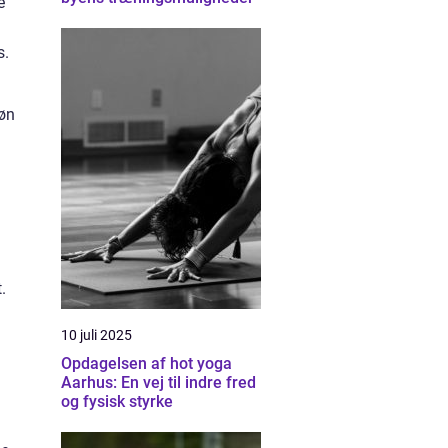
e
s.
køn
.
10 juli 2025
Opdagelsen af hot yoga
Aarhus: En vej til indre fred
og fysisk styrke