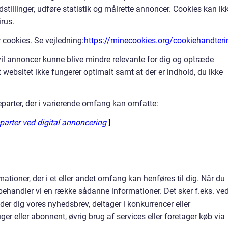
stillinger, udføre statistik og målrette annoncer. Cookies kan ik
rus.
or cookies. Se vejledning:
https://minecookies.org/cookiehandteri
s vil annoncer kunne blive mindre relevante for dig og optræde
 websitet ikke fungerer optimalt samt at der er indhold, du ikke
eparter, der i varierende omfang kan omfatte:
parter ved digital annoncering
]
ationer, der i et eller andet omfang kan henføres til dig. Når du
behandler vi en række sådanne informationer. Det sker f.eks. ve
lder dig vores nyhedsbrev, deltager i konkurrencer eller
ger eller abonnent, øvrig brug af services eller foretager køb via