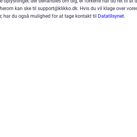
oplysninger, der behandles om dig, er forkerte har du ret til at 
se herom kan ske til support@klikko.dk. Hvis du vil klage over vore
, har du også mulighed for at tage kontakt til
Datatilsynet
.