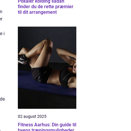
Pokaler kolding sådan
finder du de rette præmier
om
til dit arrangement
er
e i
 de
02 august 2025
Fitness Aarhus: Din guide til
byens træningsmuligheder