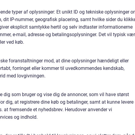
ende typer af oplysninger: Et unikt ID og tekniske oplysninger 
n, dit IP-nummer, geografisk placering, samt hvilke sider du klikk
giver eksplicit samtykke hertil og selv indtaster informationerne
er, e-mail, adresse og betalingsoplysninger. Det vil typisk vær
ler ved køb.
riske foranstaltninger mod, at dine oplysninger hændeligt eller
t, fortabt, forringet eller kommer til uvedkommendes kendskab,
trid med lovgivningen.
ere dig som bruger og vise dig de annoncer, som vil have størst
r dig, at registrere dine køb og betalinger, samt at kunne levere
ks. at fremsende et nyhedsbrev. Herudover anvender vi
ervices og indhold.