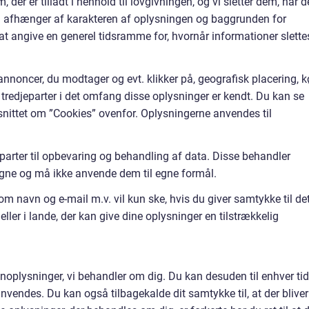
der er tilladt i henhold til lovgivningen, og vi sletter dem, når d
n afhænger af karakteren af oplysningen og baggrunden for
 at angive en generel tidsramme for, hvornår informationer slette
annoncer, du modtager og evt. klikker på, geografisk placering, 
 tredjeparter i det omfang disse oplysninger er kendt. Du kan se
 afsnittet om ”Cookies” ovenfor. Oplysningerne anvendes til
parter til opbevaring og behandling af data. Disse behandler
gne og må ikke anvende dem til egne formål.
m navn og e-mail m.v. vil kun ske, hvis du giver samtykke til det
ler i lande, der kan give dine oplysninger en tilstrækkelig
rsonoplysninger, vi behandler om dig. Du kan desuden til enhver tid
nvendes. Du kan også tilbagekalde dit samtykke til, at der bliver