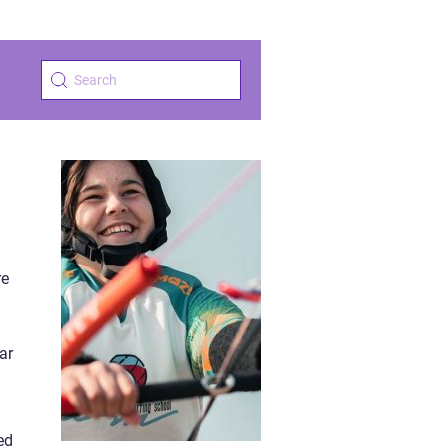
re
ar
ed