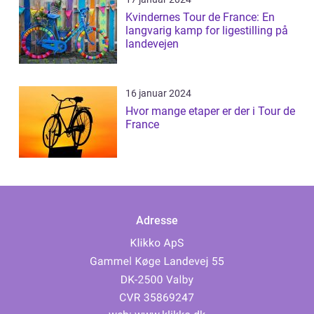
Kvindernes Tour de France: En
langvarig kamp for ligestilling på
landevejen
16 januar 2024
Hvor mange etaper er der i Tour de
France
Adresse