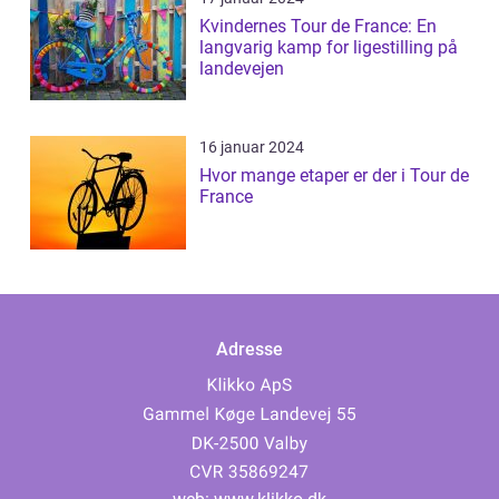
Kvindernes Tour de France: En
langvarig kamp for ligestilling på
landevejen
16 januar 2024
Hvor mange etaper er der i Tour de
France
Adresse