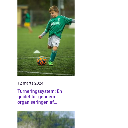
12 marts 2024
Turneringssystem: En
guidet tur gennem
organiseringen af
konkurrencedygtige events