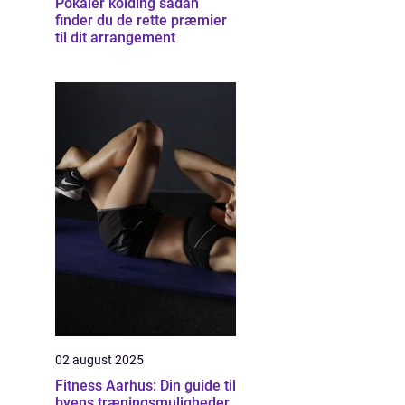
Pokaler kolding sådan
finder du de rette præmier
til dit arrangement
02 august 2025
Fitness Aarhus: Din guide til
byens træningsmuligheder