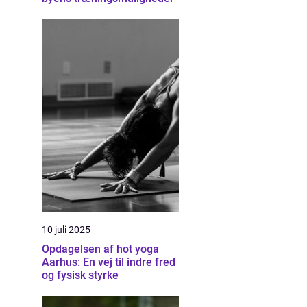
10 juli 2025
Opdagelsen af hot yoga
Aarhus: En vej til indre fred
og fysisk styrke