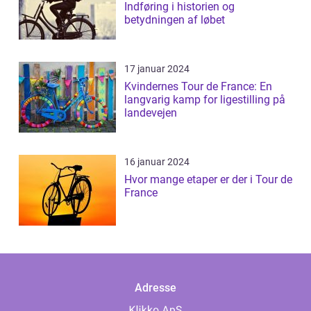
Indføring i historien og
betydningen af løbet
17 januar 2024
Kvindernes Tour de France: En
langvarig kamp for ligestilling på
landevejen
16 januar 2024
Hvor mange etaper er der i Tour de
France
Adresse