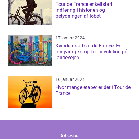
Tour de France enkeltstart:
Indføring i historien og
betydningen af løbet
17 januar 2024
Kvindernes Tour de France: En
langvarig kamp for ligestilling på
landevejen
16 januar 2024
Hvor mange etaper er der i Tour de
France
Adresse