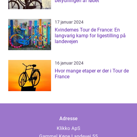
betydningen af løbet
17 januar 2024
Kvindernes Tour de France: En
langvarig kamp for ligestilling på
landevejen
16 januar 2024
Hvor mange etaper er der i Tour de
France
Adresse