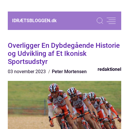
IDRÆTSBLOGGEN.
dk
Overligger En Dybdegående Historie
og Udvikling af Et Ikonisk
Sportsudstyr
redaktionel
03 november 2023
Peter Mortensen