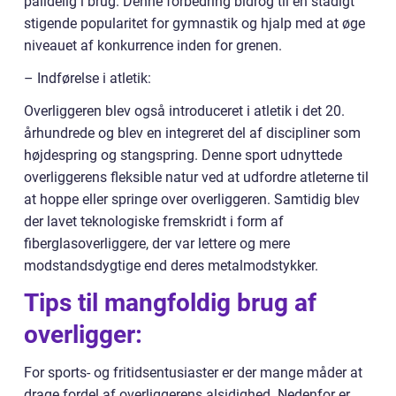
pålidelig i brug. Denne forbedring bidrog til en stadigt
stigende popularitet for gymnastik og hjalp med at øge
niveauet af konkurrence inden for grenen.
– Indførelse i atletik:
Overliggeren blev også introduceret i atletik i det 20.
århundrede og blev en integreret del af discipliner som
højdespring og stangspring. Denne sport udnyttede
overliggerens fleksible natur ved at udfordre atleterne til
at hoppe eller springe over overliggeren. Samtidig blev
der lavet teknologiske fremskridt i form af
fiberglasoverliggere, der var lettere og mere
modstandsdygtige end deres metalmodstykker.
Tips til mangfoldig brug af
overligger:
For sports- og fritidsentusiaster er der mange måder at
drage fordel af overliggerens alsidighed. Nedenfor er