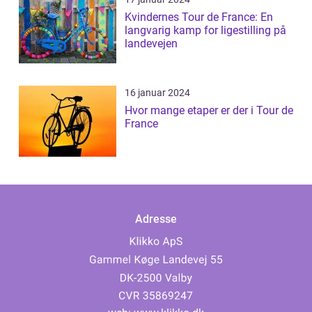
Kvindernes Tour de France: En
langvarig kamp for ligestilling på
landevejen
16 januar 2024
Hvor mange etaper er der i Tour de
France
Adresse