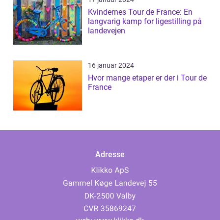
Kvindernes Tour de France: En
langvarig kamp for ligestilling på
landevejen
16 januar 2024
Hvor mange etaper er der i Tour de
France
Adresse