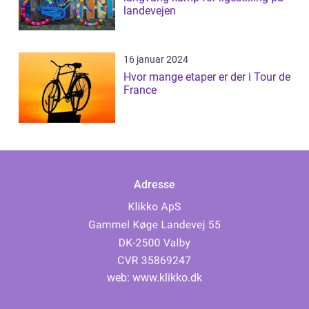
landevejen
16 januar 2024
Hvor mange etaper er der i Tour de
France
Adresse
web:
www.klikko.dk