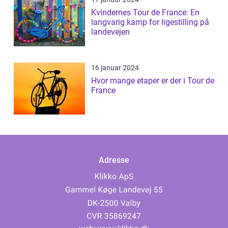
Kvindernes Tour de France: En
langvarig kamp for ligestilling på
landevejen
16 januar 2024
Hvor mange etaper er der i Tour de
France
Adresse