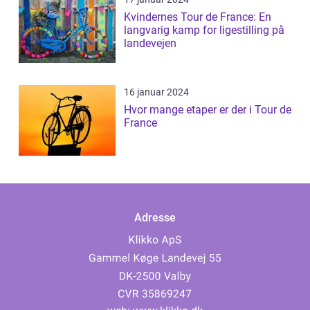
Kvindernes Tour de France: En
langvarig kamp for ligestilling på
landevejen
16 januar 2024
Hvor mange etaper er der i Tour de
France
Adresse