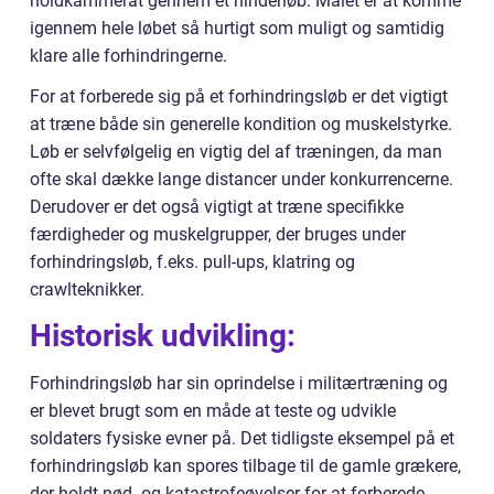
holdkammerat gennem et hinderløb. Målet er at komme
igennem hele løbet så hurtigt som muligt og samtidig
klare alle forhindringerne.
For at forberede sig på et forhindringsløb er det vigtigt
at træne både sin generelle kondition og muskelstyrke.
Løb er selvfølgelig en vigtig del af træningen, da man
ofte skal dække lange distancer under konkurrencerne.
Derudover er det også vigtigt at træne specifikke
færdigheder og muskelgrupper, der bruges under
forhindringsløb, f.eks. pull-ups, klatring og
crawlteknikker.
Historisk udvikling:
Forhindringsløb har sin oprindelse i militærtræning og
er blevet brugt som en måde at teste og udvikle
soldaters fysiske evner på. Det tidligste eksempel på et
forhindringsløb kan spores tilbage til de gamle grækere,
der holdt nød- og katastrofeøvelser for at forberede