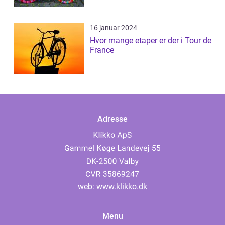
16 januar 2024
Hvor mange etaper er der i Tour de
France
Adresse
web:
www.klikko.dk
Menu