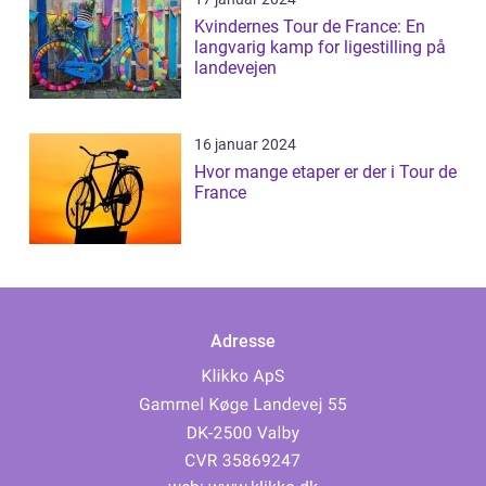
Kvindernes Tour de France: En
langvarig kamp for ligestilling på
landevejen
16 januar 2024
Hvor mange etaper er der i Tour de
France
Adresse