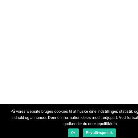
På vores website bruges cookies til at huske dine indstillinger, statistik o
indhold og annoncer. Denne information deles med tredjepart. Ved fortsa
godkender du cookiepolitikken.
Ok
Privatlivspolitik