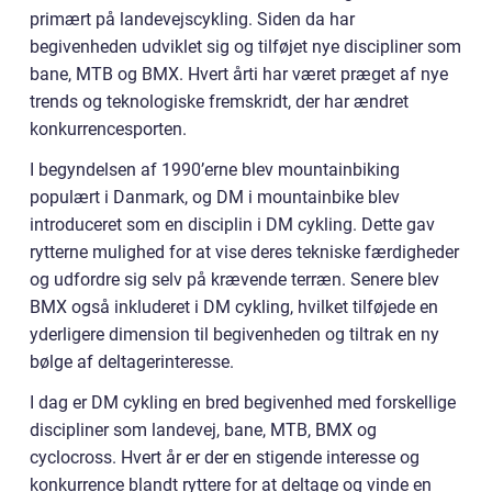
primært på landevejscykling. Siden da har
begivenheden udviklet sig og tilføjet nye discipliner som
bane, MTB og BMX. Hvert årti har været præget af nye
trends og teknologiske fremskridt, der har ændret
konkurrencesporten.
I begyndelsen af 1990’erne blev mountainbiking
populært i Danmark, og DM i mountainbike blev
introduceret som en disciplin i DM cykling. Dette gav
rytterne mulighed for at vise deres tekniske færdigheder
og udfordre sig selv på krævende terræn. Senere blev
BMX også inkluderet i DM cykling, hvilket tilføjede en
yderligere dimension til begivenheden og tiltrak en ny
bølge af deltagerinteresse.
I dag er DM cykling en bred begivenhed med forskellige
discipliner som landevej, bane, MTB, BMX og
cyclocross. Hvert år er der en stigende interesse og
konkurrence blandt ryttere for at deltage og vinde en